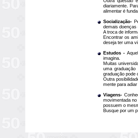
Outra questão é
diariamente. Pa
alimentar é fund
Socialização-
Pe
demais doenças 
A troca de inform
Encontrar os ami
deseja ter uma vi
Estudos -
Aque
imagina.
Muitas universid
uma graduação u
graduação pode c
Outra posibilida
mente para adiar
Viagens-
Conhece
movimentada no c
possuem o mesmo
Busque por um pr