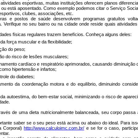
 atividades esportivas, muitas instituições oferecem planos diferenci
0 ou está aposentado. Como exemplo podemos citar o Serviço Soci
sportivos, clubes, associações, etc.
uras e postos de saúde desenvolvem programas gratuítos volta
a. Verifique no seu bairro ou na cidade onde reside quais atividade
idades físicas regulares trazem benefícios. Conheça alguns deles:
da força muscular e da flexibilidade;
ão do peso;
ão do risco de lesões musculares;
namento cardíaco e respiratório aprimorados, causando diminuição 
como hipertensão e infartos;
role do diabetes;
mento da coordenação motora e do equilíbrio, diminuindo conside
 da autoestima, do bem-estar social, minimizando o risco de apare
dade.
avés de uma dieta nutricionalmente balanceada, seu corpo passa 
rtante saber se o seu peso está acima ou abaixo do ideal. Para iss
a Corporal)
http://www.calculoimc.com.br/
e se for o caso, partici
ntar.