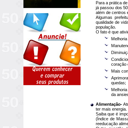
Para a prática de
já passou dos 5
além de centros e
Algumas prefeit
qualidade de vid
população.
O fato é que ativ
Melhoria 
Manutenç
Diminuiç
Condicio
coração 
Mais cont
Aprimora
quedas;
Melhoria
da ansie
Alimentação-
Atr
ter mais energia.
Saiba que é impo
(Índice de Mass
reeducação alime