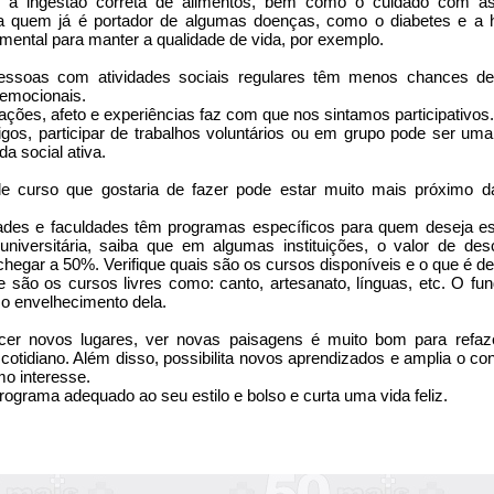
 a ingestão correta de alimentos, bem como o cuidado com as
ra quem já é portador de algumas doenças, como o diabetes e a hi
amental para manter a qualidade de vida, por exemplo.
ssoas com atividades sociais regulares têm menos chances de 
emocionais.
ações, afeto e experiências faz com que nos sintamos participativos.
gos, participar de trabalhos voluntários ou em grupo pode ser uma
da social ativa.
le curso que gostaria de fazer pode estar muito mais próximo d
ades e faculdades têm programas específicos para quem deseja est
niversitária, saiba que em algumas instituições, o valor de de
hegar a 50%. Verifique quais são os cursos disponíveis e o que é de
de são os cursos livres como: canto, artesanato, línguas, etc. O fu
 o envelhecimento dela.
r novos lugares, ver novas paisagens é muito bom para refaze
otidiano. Além disso, possibilita novos aprendizados e amplia o c
 interesse.
ograma adequado ao seu estilo e bolso e curta uma vida feliz.