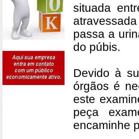
situada ent
atravessada 
passa a urina
do púbis.
Devido à su
órgãos é ne
este examin
peça exam
encaminhe pa