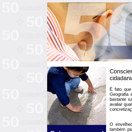
Conscien
cidadani
É fato que
Geografia 
bastante sa
avaliar qua
concretizaç
O envelhec
também psi