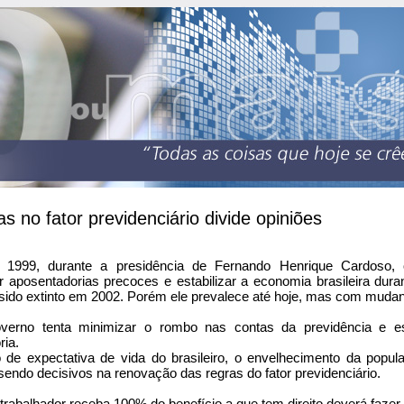
 no fator previdenciário divide opiniões
1999, durante a presidência de Fernando Henrique Cardoso, o f
r aposentadorias precoces e estabilizar a economia brasileira dura
r sido extinto em 2002. Porém ele prevalece até hoje, mas com muda
verno tenta minimizar o rombo nas contas da previdência e es
ria.
de expectativa de vida do brasileiro, o envelhecimento da popul
endo decisivos na renovação das regras do fator previdenciário.
trabalhador receba 100% do benefício a que tem direito deverá fazer 