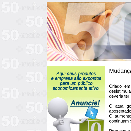
Mudanças
Criado em 
desistimula
deveria te
O atual go
aposentado
O aumento 
continuam s
Para que o 