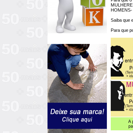
MULHERES- 
HOMENS- te
Saiba que e
Para que po