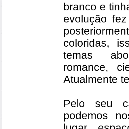
branco e tin
evolução fe
posteriorme
coloridas, i
temas abo
romance, cie
Atualmente t
Pelo seu ca
podemos nos
lugar, espaç