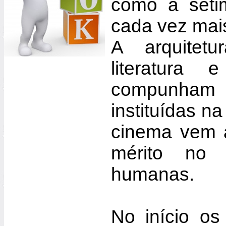
como a séti
cada vez mai
A arquitetu
literatura 
compunham 
instituídas n
cinema vem 
mérito no 
humanas.
No início o